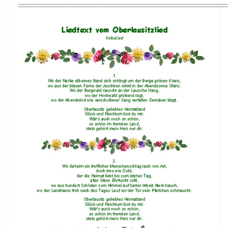
:::::::::::::::::::::::::::::::::::::::::::::::::::::::::::::::::::::::::::::::::::::::::::::::::::::::::::::::::::::::::::::::::::::::::