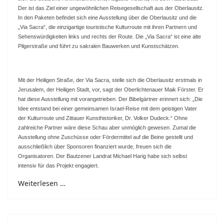
Der ist das Ziel einer ungewöhnlichen Reisegesellschaft aus der Oberlausitz.
In den Paketen befindet sich eine Ausstellung über die Oberlausitz und die
„Via Sacra“, die einzigartige touristische Kulturroute mit ihren Partnern und
Sehenswürdigkeiten links und rechts der Route. Die „Via Sacra“ ist eine alte
Pilgerstraße und führt zu sakralen Bauwerken und Kunstschätzen.
Mit der Heiligen Straße, der Via Sacra, stelle sich die Oberlausitz erstmals in
Jerusalem, der Heiligen Stadt, vor, sagt der Oberlichtenauer Maik Förster. Er
hat diese Ausstellung mit vorangetrieben. Der Bibelgärtner erinnert sich: „Die
Idee entstand bei einer gemeinsamen Israel-Reise mit dem geistigen Vater
der Kulturroute und Zittauer Kunsthistoriker, Dr. Volker Dudeck.“ Ohne
zahlreiche Partner wäre diese Schau aber unmöglich gewesen. Zumal die
Ausstellung ohne Zuschüsse oder Fördermittel auf die Beine gestellt und
ausschließlich über Sponsoren finanziert wurde, freuen sich die
Organisatoren. Der Bautzener Landrat Michael Harig habe sich selbst
intensiv für das Projekt engagiert.
Weiterlesen …